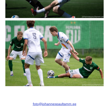
foto@johannespaultamm.ee